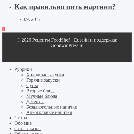
Как правильно пить мартини?
17. 09. 2017
↑
© 2026 Рецепты FoodShef · Дизайн и поддержка:
GoodwinPress.ru
Рубрики
Холодные закуски
Горячие закуски
Супы
Вторые блюда
Мучные блюда
Десерты
Безалкогольные напитки
Алкогольные напитки
Статьи
Обо мне
Стол заказов
Обратная связь