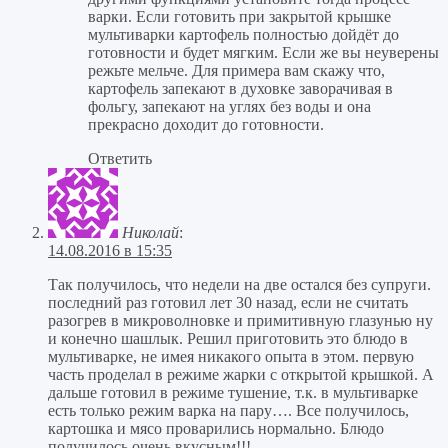
варки. Если готовить при закрытой крышке
мультиварки картофель полностью дойдёт до
готовности и будет мягким. Если же вы неуверены
режьте мельче. Для примера вам скажу что,
картофель запекают в духовке заворачивая в
фольгу, запекают на углях без воды и она
прекрасно доходит до готовности.
Ответить
Николай
:
14.08.2016 в 15:35
Так получилось, что недели на две остался без супруги.
последний раз готовил лет 30 назад, если не считать
разогрев в микроволновке и примитивную глазунью ну
и конечно шашлык. Решил приготовить это блюдо в
мультиварке, не имея никакого опыта в этом. первую
часть проделал в режиме жарки с открытой крышкой. А
дальше готовил в режиме тушение, т.к. в мультиварке
есть только режим варка на пару…. Все получилось,
картошка и мясо проварились нормально. Блюдо
получилось очень вкусным!!!